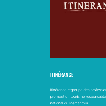
ITINÉRANCE
Itinérance regroupe des professi
promeut un tourisme responsable 
national du Mercantour.