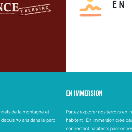
EN IMMERSION
onnels de la montagne et
Partez explorer nos terroirs en 
depuis 30 ans dans le parc
habitent. En Immersion crée de
connectant habitants passionné